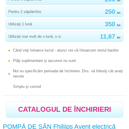
JUCĂRII EDUCATIVE, COVORAȘE, TRENAJORI
lei
250
Pentru 2 săptămîini:
STERILIZATOR
lei
SCAUNE DE MASĂ
350
Utilizați 1 lună
lei
PREMERGĂTORI, PREMERGĂTORI RABATABILI,
11,67
Utilizați mai mult de o lună, o zi
lei
ANTEPREMERGĂTORI
Când veţi întoarce lucrul - atunci noi vă întoarcem restul banilor.
VALIZA TRUNKI
Plăţi suplimentare şi ascunse nu sunt.
RUCSACURI ERGO,SLING,KANGAROO,
TRANSPORTARE PENTRU COPII, RUCSAC
Noi nu specificăm perioada de închiriere. Dvs. vă folosiţi cât aveţi
nevoie
COSTUME DE CARNAVAL
Simplu şi comod
CATALOGUL DE ÎNCHIRIERI
POMPĂ DE SÂN Fhiliips Avent electrică