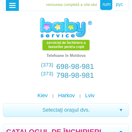
rum
рус
serviciul de închiriere a
bunurilor pentru copii
Telefoane în Moldova
(373)
698-98-981
(373)
798-98-981
Kiev
Harkov
Lviv
|
|
Selectaţi oraşul dvs.
Drohobych
Ternopil
Kherson
Ivano-
|
|
|
CATALOGUL DE ÎNCHIRIERI
Frankivsk
Morșîn
Truskavets
Sevastopol
Che
|
|
|
|