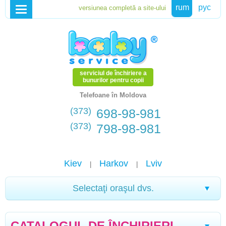
rum
рус
serviciul de închiriere a
bunurilor pentru copii
Telefoane în Moldova
(373)
698-98-981
(373)
798-98-981
Kiev
Harkov
Lviv
|
|
Selectaţi oraşul dvs.
Drohobych
Ternopil
Kherson
Ivano-
|
|
|
CATALOGUL DE ÎNCHIRIERI
Frankivsk
Morșîn
Truskavets
Sevastopol
Che
|
|
|
|