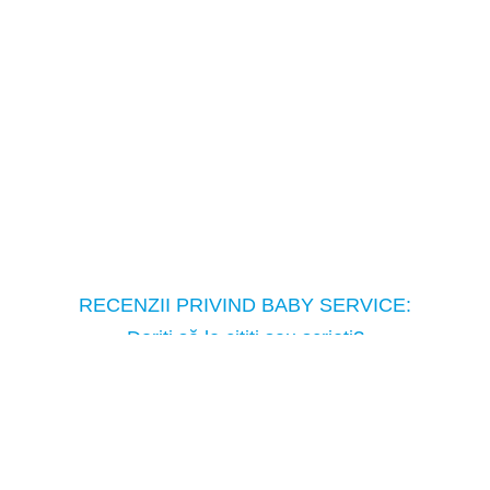
COSTUME DE CARNAVAL
RECENZII PRIVIND BABY SERVICE:
Doriţi să le citiţi sau scrieţi?
Copyright © Baby Service, 2005-2026
Tel.: ( 373 ) 698-98-981
moldova@babyservice.md