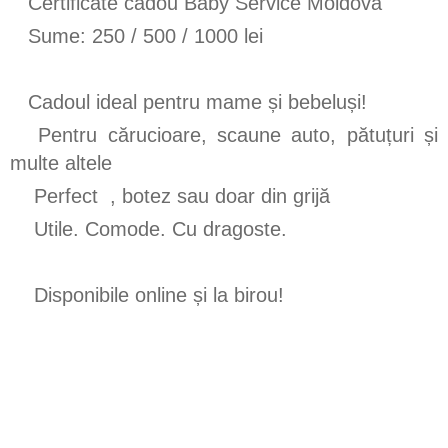
Certificate cadou Baby Service Moldova
PĂTUCURI
Sume: 250 / 500 / 1000 lei
POMPE DE SÂN
NEBULISER, LĂMPI DE CUARŢ
Cadoul ideal pentru mame și bebeluși!
JUMPER (SĂRITOR)
Pentru cărucioare, scaune auto, pătuțuri și
BABY MONITORS
multe altele
JUCĂRII EDUCATIVE, COVORAȘE, TRENAJORI
Perfect
, botez sau doar din grijă
Utile. Comode. Cu dragoste.
STERILIZATOR
SCAUNE DE MASĂ
Disponibile online și la birou!
PREMERGĂTORI, PREMERGĂTORI RABATABILI,
ANTEPREMERGĂTORI
VALIZA TRUNKI
RUCSACURI ERGO,SLING,KANGAROO,
TRANSPORTARE PENTRU COPII, RUCSAC