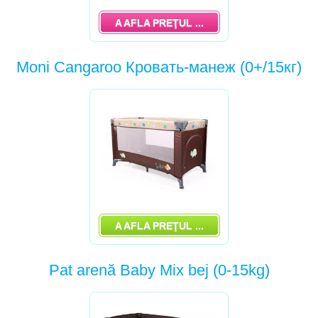
JUCĂRII EDUCATIVE, COVORAȘE, TRENAJORI
A AFLA PREŢUL ...
STERILIZATOR
SCAUNE DE MASĂ
Moni Cangaroo Кровать-манеж (0+/15кг)
PREMERGĂTORI, PREMERGĂTORI RABATABILI,
ANTEPREMERGĂTORI
VALIZA TRUNKI
RUCSACURI ERGO,SLING,KANGAROO,
TRANSPORTARE PENTRU COPII, RUCSAC
COSTUME DE CARNAVAL
A AFLA PREŢUL ...
Pat arenă Baby Mix bej (0-15kg)