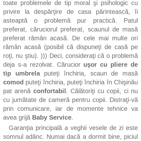
toate problemele de tip moral şi psihologic cu
privire la despărţire de casa părintească, îi
asteaptă o problemă pur practică. Patul
preferat, căruciorul preferat, scaunul de masă
preferat rămân acasă. De cele mai multe ori
rămân acasă (posibil că dispuneţi de casă pe
roţi, nu ştiu). ))) Deci, consideraţi că o problemă
deja s-a rezolvat. Cărucior
uşor cu pliere de
tip umbrela
puteţi închiria, scaun de masă
comod
puteţi închiria, puteţi închiria în Chişinău
pat arenă
confortabil
. Călătoriţi cu copii, ci nu
cu jumătate de cameră pentru copii. Distraţi-vă
prin comunicare, iar de momente tehnice va
avea grijă
Baby Service
.
Garanţia principală a veghii vesele de zi este
somnul adânc. Numai dacă a dormit bine, piciul