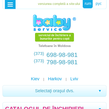
rum
рус
serviciul de închiriere a
bunurilor pentru copii
Telefoane în Moldova
(373)
698-98-981
(373)
798-98-981
Kiev
Harkov
Lviv
|
|
Selectaţi oraşul dvs.
Drohobych
Ternopil
Kherson
Ivano-
|
|
|
CATALOGUL DE ÎNCHIRIERI
Frankivsk
Morșîn
Truskavets
Sevastopol
Che
|
|
|
|