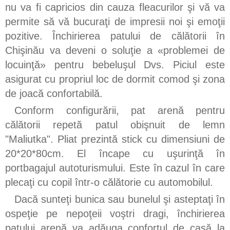
nu va fi capricios din cauza fleacurilor şi vă va
permite să vă bucuraţi de impresii noi şi emoţii
pozitive. Închirierea patului de călătorii în
Chişinău va deveni o soluţie a «problemei de
locuinţă» pentru bebeluşul Dvs. Piciul este
asigurat cu propriul loc de dormit comod şi zona
de joacă confortabilă.
Conform configurării, pat arenă pentru
călătorii repetă patul obişnuit de lemn
"Maliutka". Pliat prezintă stick cu dimensiuni de
20*20*80cm. El încape cu uşurinţă în
portbagajul autoturismului. Este în cazul în care
plecaţi cu copil într-o călătorie cu automobilul.
Dacă sunteţi bunica sau bunelul şi asteptaţi în
ospeţie pe nepoţeii voştri dragi, închirierea
patului arenă va adăuga confortul de casă la