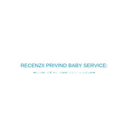
RECENZII PRIVIND BABY SERVICE:
Doriţi să le citiţi sau scrieţi?
Copyright © Baby Service, 2005-2026
Tel.: ( 373 ) 698-98-981
moldova@babyservice.md
Moldova mun.Chisinau bd.Decebal 80/1
Cum ne găsiţi