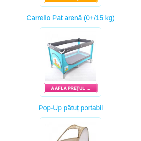
Carrello Pat arenă (0+/15 kg)
A AFLA PREŢUL ...
Pop-Up pătuț portabil