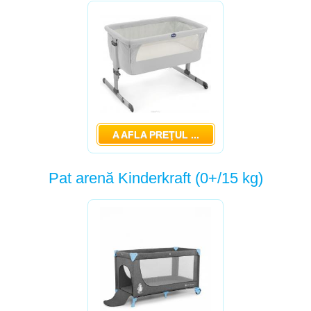
-
PAT ARENĂ KINDERKRAFT (0+/15 KG)
-
MONI CANGAROO КРОВАТЬ-МАНЕЖ (0+/15КГ)
-
PAT ARENĂ BABY MIX BEJ (0-15KG)
-
PAT ARENĂ CHIPOLINO YASMIN (0+/15 KG)
-
CARRELLO PAT ARENĂ (0+/15 KG)
-
POP-UP PĂTUȚ PORTABIL
A AFLA PREŢUL ...
-
SALTEA PLIABILA LORELLI AIR COMFORT
Pat arenă Kinderkraft (0+/15 kg)
PĂTUCURI
POMPE DE SÂN
NEBULISER, LĂMPI DE CUARŢ
JUMPER (SĂRITOR)
BABY MONITORS