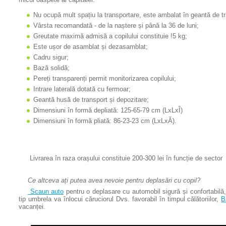
Nu ocupă mult spațiu la transportare, este ambalat în geantă de tr
Vârsta recomandată - de la naștere și până la 36 de luni;
Greutate maximă admisă a copilului constituie !5 kg;
Este ușor de asamblat și dezasamblat;
Cadru sigur;
Bază solidă;
Pereți transparenți permit monitorizarea copilului;
Intrare laterală dotată cu fermoar;
Geantă husă de transport și depozitare;
Dimensiuni în formă depliată: 125-65-79 cm (LхLхÎ)
Dimensiuni în formă pliată: 86-23-23 cm (LхLхĂ).
Livrarea în raza orașului constituie 200-300 lei în funcție de sector
Ce altceva ați putea avea nevoie pentru deplasări cu copil?
Scaun auto
pentru o deplasare cu automobil sigură și confortabilă
tip umbrela va înlocui căruciorul Dvs. favorabil în timpul călătoriilor,
B
vacanței.