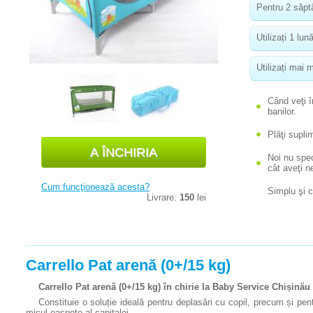
Pentru 2 săpt
Utilizați 1 lun
Utilizați mai m
Când veţi î
banilor.
Plăţi supli
Noi nu spec
cât aveţi n
Cum funcţionează acesta?
Simplu şi 
Livrare:
150
lei
Carrello Pat arenă (0+/15 kg)
Carrello Pat arenă (0+/15 kg) în chirie la Baby Service Chișinău
Constituie o soluție ideală pentru deplasări cu copil, precum și pen
micul oaspete al capitalei.