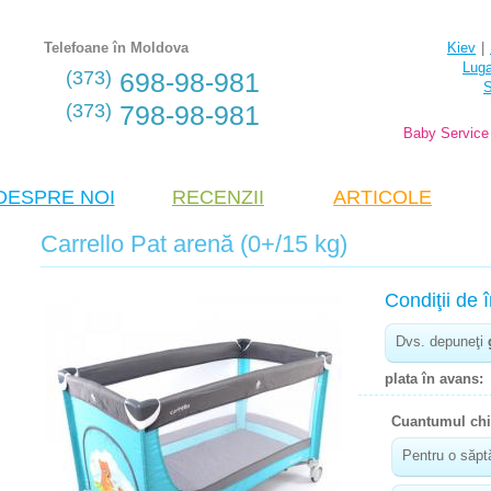
Telefoane în Moldova
Kiev
|
Lug
(373)
698-98-981
(373)
798-98-981
Baby Service
DESPRE NOI
RECENZII
ARTICOLE
Carrello Pat arenă (0+/15 kg)
Condiţii de î
Dvs. depuneţi
plata în avans:
Cuantumul chi
Pentru o săpt