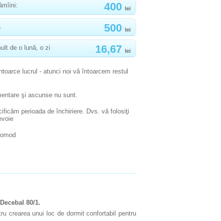
400
ămîini:
lei
500
ă
lei
16,67
ult de o lună, o zi
lei
ntoarce lucrul - atunci noi vă întoarcem restul
mentare şi ascunse nu sunt.
ificăm perioada de închiriere. Dvs. vă folosiţi
evoie
comod
 Decebal 80/1.
tru crearea unui loc de dormit confortabil pentru