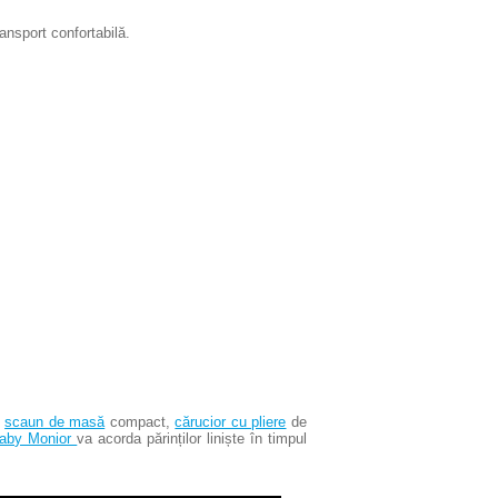
ansport confortabilă.
,
scaun de masă
compact,
cărucior cu pliere
de
aby Monior
va acorda părinților liniște în timpul