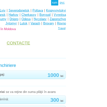
rum
рус
Lviv
|
Severodonetsk
|
Poltava
|
Kropyvnytskyi
ansk
|
Harkov
|
Cherkassy
|
Boryspil
|
Vynnitsa
Sumy
|
Dnipro
|
Odesa
|
Nycolaev
|
Zaporozhye
Jytomyr
|
Lutsk
|
Varash
|
Brovary
|
Rovno
Travel
 în Moldova
CONTACTE
nchiriere
1000
gaj:
lei
riei
se va reţine din suma plăţii în avans
300
ămînă:
lei