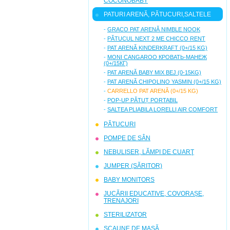
COCONOBABY
PATURI ARENĂ, PĂTUCURI,SALTELE
-
GRACO PAT ARENĂ NIMBLE NOOK
-
PĂTUCUL NEXT 2 ME CHICCO RENT
-
PAT ARENĂ KINDERKRAFT (0+/15 KG)
-
MONI CANGAROO КРОВАТЬ-МАНЕЖ
(0+/15КГ)
-
PAT ARENĂ BABY MIX BEJ (0-15KG)
-
PAT ARENĂ CHIPOLINO YASMIN (0+/15 KG)
-
CARRELLO PAT ARENĂ (0+/15 KG)
-
POP-UP PĂTUȚ PORTABIL
-
SALTEA PLIABILA LORELLI AIR COMFORT
PĂTUCURI
POMPE DE SÂN
NEBULISER, LĂMPI DE CUARŢ
JUMPER (SĂRITOR)
BABY MONITORS
JUCĂRII EDUCATIVE, COVORAȘE,
TRENAJORI
STERILIZATOR
SCAUNE DE MASĂ