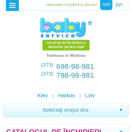
rum
рус
serviciul de închiriere a
bunurilor pentru copii
Telefoane în Moldova
(373)
698-98-981
(373)
798-98-981
Kiev
Harkov
Lviv
|
|
Selectaţi oraşul dvs.
Drohobych
Ternopil
Kherson
Ivano-
|
|
|
CATALOGUL DE ÎNCHIRIERI
Frankivsk
Morșîn
Truskavets
Sevastopol
Che
|
|
|
|