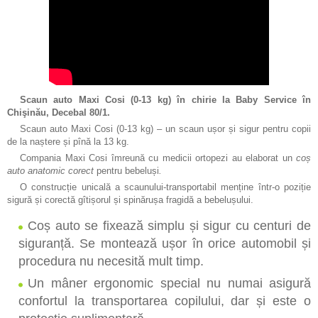
PATURI ARENĂ, PĂTUCURI,SALTELE
PĂTUCURI
POMPE DE SÂN
NEBULISER, LĂMPI DE CUARŢ
Scaun auto Maxi Cosi (0-13 kg)
în chirie la Baby Service în
Chişinău, Decebal 80/1.
JUMPER (SĂRITOR)
Scaun auto Maxi Cosi (0-13 kg) – un scaun ușor și sigur pentru copii
de la naștere și pînă la 13 kg.
BABY MONITORS
Compania Maxi Cosi îmreună cu medicii ortopezi au elaborat un
coș
JUCĂRII EDUCATIVE, COVORAȘE, TRENAJORI
auto anatomic corect
pentru bebeluși
.
O construcție unicală a scaunului-transportabil menține într-o poziție
STERILIZATOR
sigură și corectă gîtișorul și spinărușa fragidă a bebelușului.
Coș auto se fixează simplu și sigur cu centuri de
SCAUNE DE MASĂ
siguranță. Se montează ușor în orice automobil și
PREMERGĂTORI, PREMERGĂTORI RABATABILI,
procedura nu necesită mult timp.
ANTEPREMERGĂTORI
Un mâner ergonomic special nu numai asigură
VALIZA TRUNKI
confortul la transportarea copilului, dar și este o