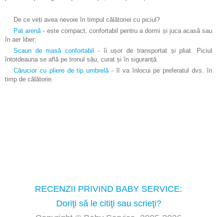
De ce veți avea nevoie în timpul călătoriei cu piciul?
Pat arenă
- este compact, confortabil pentru a dormi și juca acasă sau
în aer liber;
Scaun de masă confortabil
- îi ușor de transportat și pliat. Piciul
întotdeauna se află pe tronul său, curat și în siguranță.
Cărucior cu pliere de tip umbrelă
- îl va înlocui pe preferatul dvs. în
timp de călătorie.
RECENZII PRIVIND BABY SERVICE:
Doriţi să le citiţi sau scrieţi?