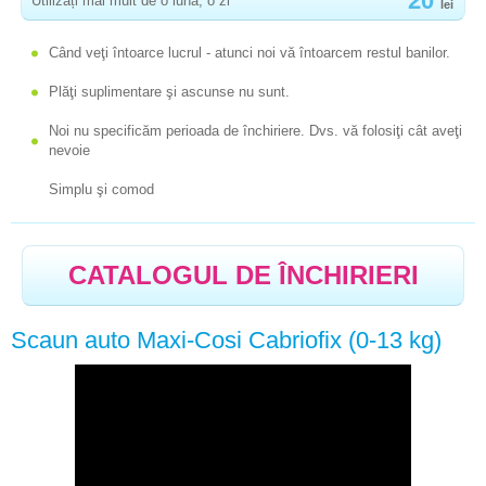
20
Utilizați mai mult de o lună, o zi
lei
-
SCAUN AUTO CHIPOLINO DOMINO 1+2+3
-
Când veţi întoarce lucrul - atunci noi vă întoarcem restul banilor.
SCAUN AUTO CHIPOLINO MAXTRO (0-25 KG)
-
SCAUN AUTO BREVI GP SPORT (0-18 KG)
Plăţi suplimentare şi ascunse nu sunt.
-
SCAUN AUTO GEOBY RED (0-9 КГ)
Noi nu specificăm perioada de închiriere. Dvs. vă folosiţi cât aveţi
nevoie
-
SCAUN AUTO GRACO JUNIOR
Simplu şi comod
-
BOOSTER CHIPOLINO (15-36 KG)
BUSY BOARDS
CATALOGUL DE ÎNCHIRIERI
CÂNTAR PENTRU COPII
ARENĂ FEROVIARĂ
Scaun auto Maxi-Cosi Cabriofix (0-13 kg)
SCRÂNCIOBURI, ȘEZLONG-URI
CĂRUCIOARE
COCOON PENTRU NOU-NĂSCUT COCONOBABY