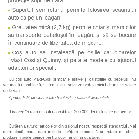
protecție suplimentară.
RUCSACURI ERGO,SLING,KANGAROO,
Suportul semirotund permite folosirea scaunului
TRANSPORTARE PENTRU COPII, RUCSAC
auto ca pe un leagăn.
COSTUME DE CARNAVAL
Greutatea mică (2,7 kg) permite chiar și mamicilor
sa transporte bebelușul în leagăn, și să se bucure
în continuare de libertatea de mișcare.
Coș auto se instalează pe osiile carucioarelor
Maxi-Cosi și Quinny, și pe alte modele cu ajutorul
adaptorilor speciali.
Cu coș auto Maxi-Cosi plimbările estive și călătoriile cu bebelușii nu
vor mai fi o problemă, sistemul anti-solar va proteja piciul de razele solare
și de vânt.
Apropo!!! Maxi-Cosi poate fi folosit în salonul avionului!!!
Livrarea în raza orașului constituie 200-300 lei în funcție de sector.
Curățenia tuturor articolelor din salonul nostru respectă standardul „Mai
curat decât nou”, care include curățare mecanică și tratare cu aburi,
produse hipoalergenice pentru copii, anolit și cuarțare.