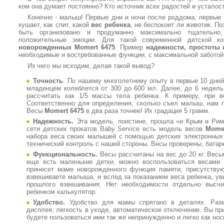
ком она думает постоянно? Кто источник всех радостей и усталос
Конечно - малыш! Первые дни и ночи после роддома, первые
кушает, как спит, какой
вес ребенка
, не беспокоит ли животик. П
быть организовано и продуманно максимально тщательно
положительные эмоции. Для такой современной детской к
новорожденных Momert 6475
. Пример
надежности, простоты 
необходимые и востребованные функции, с максимальной заботой
Из чего мы исходим, делая такой вывод?
Точность
. По нашему многолетнему опыту в первые 10 дне
младенцем колеблется от 300 до 600 мл. Далее, до 6 недел
рассчитать как 1/5 массы тела ребенка. К примеру, при в
Соответственно для определения, сколько съел малыш, нам п
Весы
Momert 6475
в два раза точнее! Их градация 5 грамм.
Надежность.
Эта модель, поистине, прошла «и Крым и Рим
сети детских прокатов Baby Service есть модель весов
Momer
набора веса своих малышей с помощью детских электронных 
технический контроль с нашей стороны. Весы проверены, батаре
Функциональность.
Весы рассчитаны на вес до 20 кг. Весь
еще есть маленькие детки, можно воспользоваться весами
принесет маме новорожденного функция памяти, присутству
взвешиваете малыша, и вслед за показанием веса ребенка, ув
прошлого взвешивания. Нет необходимости отдельно высчи
ребенком калькулятор.
Удобство.
Удобство для мамы спрятано в деталях. Разм
дисплея, легкость в уходе, автоматическое отключение. Вы пр
будете пользоваться ими так же непринужденно и легко как но