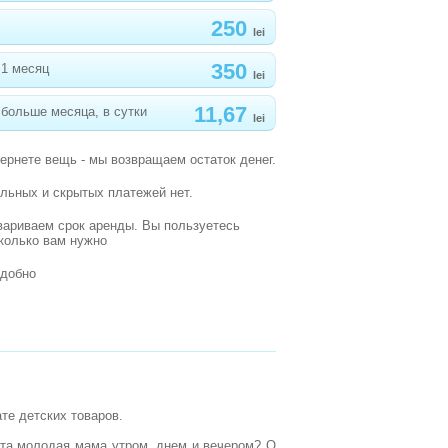
250
lei
350
 1 месяц
lei
11,67
больше месяца, в сутки
lei
вернете вещь - мы возвращаем остаток денег.
льных и скрытых платежей нет.
вариваем срок аренды. Вы пользуетесь
сколько вам нужно
удобно
те детских товаров.
нята молодая мама утром, днем и вечером? О