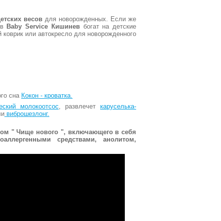
етских весов
для новорожденных. Если же
ов
Baby Service Кишинев
богат на детские
й коврик или автокресло для новорожденного
ого сна
Кокон - кроватка.
еский молокоотсос
, развлечет
каруселька-
ли
виброшезлонг.
том " Чище нового ", включающего в себя
оаллергенными средствами, анолитом,