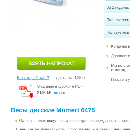
За 2 недели:
Пользуетесь
Пользуетесь 
Когда вы 
Дополните
Мы не ого
столько, 
Как это работает?
Доставка:
100
lei
Просто и 
Описание в формате PDF
2
MB kB.
скачать ...
Весы детские Momert 6475
Одни из самых популярных весов для новорожденных в прока
В чем секрет популярности, спросите вы. А я отвечу. Чем за