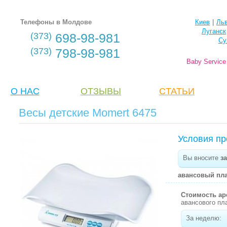
Телефоны в Молдове
Киев
|
Ль
Луганск
(373)
698-98-981
Су
(373)
798-98-981
Baby Servic
О НАС
ОТЗЫВЫ
CТАТЬИ
Весы детские Momert 6475
Условия пр
Вы вносите
за
авансовый пла
Стоимость а
авансового пл
За неделю: