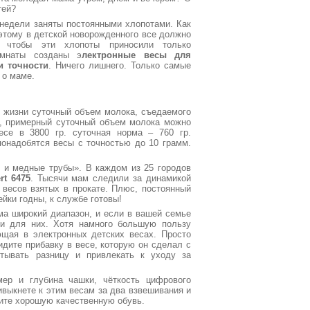
тей?
 недели заняты постоянными хлопотами. Как
оэтому в детской новорожденного все должно
, чтобы эти хлопоты приносили только
омнаты созданы э
лектронные весы для
и точности
. Ничего лишнего. Только самые
 о маме.
й жизни суточный объем молока, съедаемого
ь, примерный суточный объем молока можно
есе в 3800 гр. суточная норма – 760 гр.
онадобятся весы с точностью до 10 грамм.
 и медные трубы». В каждом из 25 городов
t 6475
. Тысячи мам следили за динамикой
весов взятых в прокате. Плюс, постоянный
йки годны, к службе готовы!
ма широкий диапазон, и если в вашей семье
 и для них. Хотя намного большую пользу
ющая в электронных детских весах. Просто
идите прибавку в весе, которую он сделал с
тывать разницу и привлекать к уходу за
ер и глубина чашки, чёткость цифрового
ивыкнете к этим весам за два взвешивания и
сите хорошую качественную обувь.