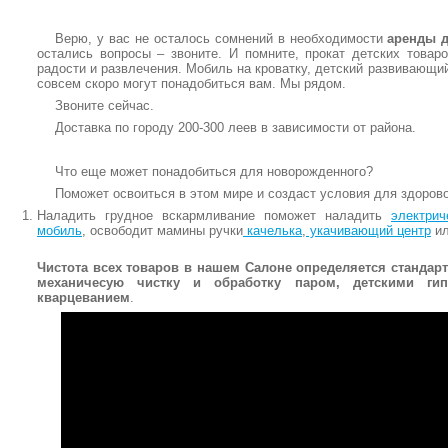
Верю, у вас не осталось сомнений в необходимости
аренды д
остались вопросы – звоните. И помните, прокат детских товар
радости и развлечения. Мобиль на кроватку, детский развивающи
совсем скоро могут понадобиться вам. Мы рядом.
Звоните сейчас.
Доставка по городу 200-300 леев в зависимости от района.
Что еще может понадобиться для новорожденного?
Поможет освоиться в этом мире и создаст условия для здоров
Наладить грудное вскармливание поможет наладить
электрич
мобиль
, освободит мамины ручки
качелька
,
укачивающий центр
и
Чистота всех товаров в нашем Салоне определяется стандар
механичесую чистку и обработку паром, детскими гип
кварцеванием
.