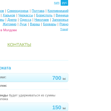
rum
рус
вов
|
Северодонецк
|
Полтава
|
Кропивницкий
|
Харьков
|
Черкассы
|
Борисполь
|
Винница
мы
|
Днепр
|
Одесса
|
Николаев
|
Запорожье
Житомир
|
Луцк
|
Вараш
|
Бровары
|
Ровно
Travel
e в Молдове
КОНТАКТЫ
оката
700
лог:
lei
теж:
ренды
будет удерживаться из суммы
атежа
150
lei