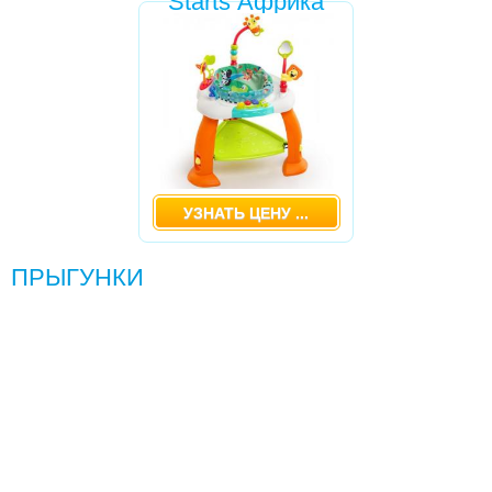
Starts Африка
МОЛОКООТСОСЫ
НЕБУЛАЙЗЕРЫ , КВАРЦЕВЫЕ ЛАМПЫ
ПРЫГУНКИ
-
ПРЫГУНКИ FISHER PRICE (ТРОПИЧЕСКИЙ
ЛЕС)
УЗНАТЬ ЦЕНУ ...
-
РАЗВИВАЮЩИЙ ЦЕНТР-ПРЫГУНКИ BRIGHT
STARTS АФРИКА
ПРЫГУНКИ
РАДИОНЯНИ, ВИДЕОНЯНИ
РАЗВИВАЮЩИЕ ИГРУШКИ
,КОВРИКИ,ТРЕНАЖЕРЫ
СТЕРИЛИЗАТОР
СТУЛЬЧИКИ ДЛЯ КОРМЛЕНИЯ
ХОДУНКИ, БЕГУНКИ, ТОЛКАТЕЛИ