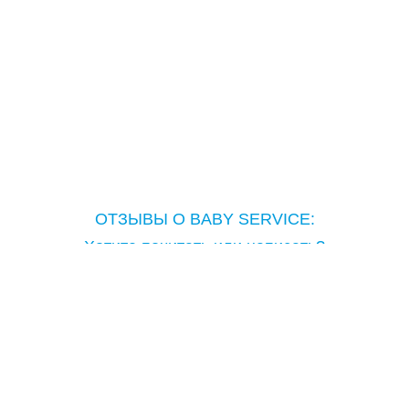
ЧЕМОДАН TRUNKI
ЭРГОРЮКЗАКИ,КЕНГУРУ,ПЕРЕНОСКА ДЛЯ
ДЕТЕЙ,РЮКЗАК
КАРНАВАЛЬНЫЕ КОСТЮМЫ,МАСКИ И
АКСЕССУАРЫ
ОТЗЫВЫ О BABY SERVICE:
Хотите почитать или написать?
Copyright © Baby Service, 2005-2026
Тел.: ( 373 ) 698-98-981
moldova@babyservice.md
Молдова, г.Кишинев бул.Дечебал 80/1
как проехать