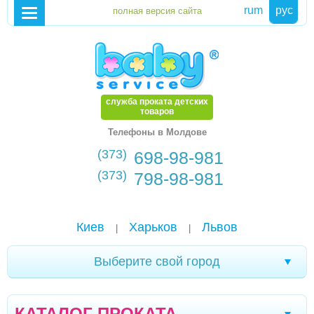
rum
рус
служба проката детских
товаров
Телефоны в Молдове
(373)
698-98-981
(373)
798-98-981
Киев
Харьков
Львов
|
|
Выберите свой город
Трускавец
Севастополь
Черновцы
|
|
|
КАТАЛОГ ПРОКАТА
Кривой Рог
Ялта
Мелитополь
|
|
|