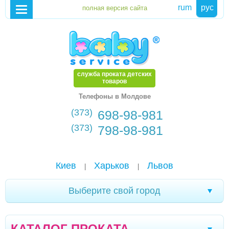
rum
рус
служба проката детских
товаров
Телефоны в Молдове
(373)
698-98-981
(373)
798-98-981
Киев
Харьков
Львов
|
|
Выберите свой город
Хмельницкий
Каменское
Мариуполь
|
|
|
КАТАЛОГ ПРОКАТА
Белая Церковь
Александрия
Чернигов
|
|
|