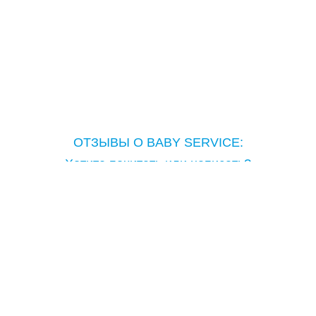
ОТЗЫВЫ О BABY SERVICE:
Хотите почитать или написать?
Copyright © Baby Service, 2005-2026
Тел.: ( 373 ) 698-98-981
moldova@babyservice.md
Молдова, г.Кишинев бул.Дечебал 80/1
как проехать