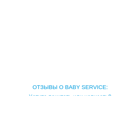
ОТЗЫВЫ О BABY SERVICE:
Хотите почитать или написать?
Copyright © Baby Service, 2005-2026
Тел.: ( 373 ) 698-98-981
moldova@babyservice.md