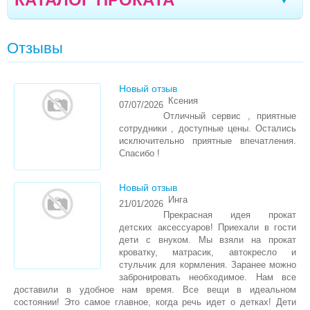
ПОДАРОЧНЫЕ СЕРТИФИКАТЫ BABY SERVICE
Кременчуг
Новомоcковск
Хмельницкий
|
|
|
КИШИНЕВ
Отзывы
Каменское
Мариуполь
Белая Церковь
|
|
|
АВТОКРЕСЛА
Александрия
Чернигов
Стрый
|
|
|
Новый отзыв
БИЗИБОРДЫ
Ксения
07/07/2026
Дрогобыч
Херсон
Тернополь
Ивано-
|
|
|
Отличный сервис , приятные
ВЕСЫ ДЕТСКИЕ
сотрудники , доступные цены. Остались
Франковск
Моршин
Кишинев
|
|
|
исключительно приятные впечатления.
ЖЕЛЕЗНОДОРОЖНЫЙ МАНЕЖ
Спасибо !
Северодонецк
Полтава
Кропивницкий
|
|
|
КАЧЕЛЬКИ, ШЕЗЛОНГИ, УКАЧИВАЮЩИЕ
Новый отзыв
ЦЕНТРЫ
Луганск
Черкассы
Борисполь
Винница
|
|
|
|
Инга
21/01/2026
Прекрасная идея прокат
КОЛЯСКИ
Сумы
Днепр
Одесса
Николаев
|
|
|
|
детских аксессуаров! Приехали в гости
дети с внуком. Мы взяли на прокат
КОКОН ДЛЯ НОВОРОЖДЕНОГО COCONOBABY
Запорожье
Житомир
Луцк
Вараш
|
|
|
|
кроватку, матрасик, автокресло и
стульчик для кормления. Заранее можно
КРОВАТЬ-МАНЕЖИ , КРОВАТКИ,МАТРАСЫ
Бровары
Ровно
|
забронировать необходимое. Нам все
доставили в удобное нам время. Все вещи в идеальном
КРОВАТКИ
состоянии! Это самое главное, когда речь идет о детках! Дети