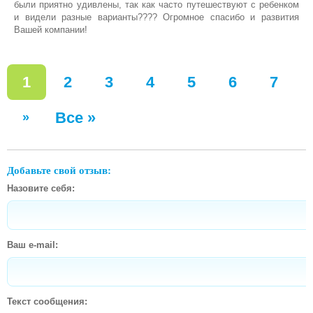
были приятно удивлены, так как часто путешествуют с ребенком
МОЛОКООТСОСЫ
и видели разные варианты???? Огромное спасибо и развития
Вашей компании!
НЕБУЛАЙЗЕРЫ , КВАРЦЕВЫЕ ЛАМПЫ
ПРЫГУНКИ
1
2
3
4
5
6
7
РАДИОНЯНИ, ВИДЕОНЯНИ
Все »
»
РАЗВИВАЮЩИЕ ИГРУШКИ
,КОВРИКИ,ТРЕНАЖЕРЫ
СТЕРИЛИЗАТОР
Добавьте свой отзыв:
СТУЛЬЧИКИ ДЛЯ КОРМЛЕНИЯ
Назовите себя:
ХОДУНКИ, БЕГУНКИ, ТОЛКАТЕЛИ
ЧЕМОДАН TRUNKI
Ваш e-mail:
ЭРГОРЮКЗАКИ,КЕНГУРУ,ПЕРЕНОСКА ДЛЯ
ДЕТЕЙ,РЮКЗАК
Текст сообщения: