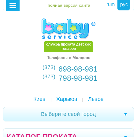
rum
рус
служба проката детских
товаров
Телефоны в Молдове
(373)
698-98-981
(373)
798-98-981
Киев
Харьков
Львов
|
|
Выберите свой город
Трускавец
Севастополь
Черновцы
|
|
|
КАТАЛОГ ПРОКАТА
Кривой Рог
Ялта
Мелитополь
|
|
|