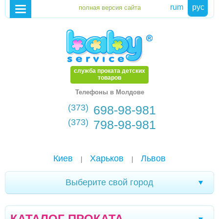
rum
рус
служба проката детских
товаров
Телефоны в Молдове
(373)
698-98-981
(373)
798-98-981
Киев
Харьков
Львов
|
|
Выберите свой город
Черновцы
Кривой Рог
Ялта
|
|
|
КАТАЛОГ ПРОКАТА
Мелитополь
Кременчуг
Новомоcковск
|
|
|