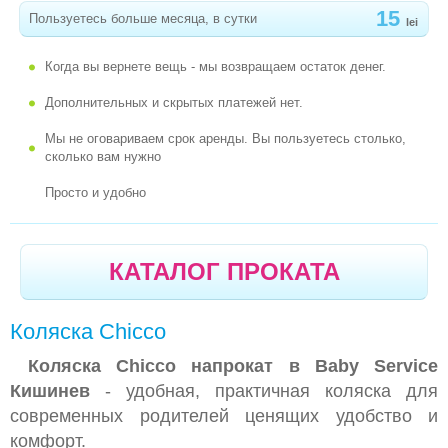
РАДИОНЯНИ, ВИДЕОНЯНИ
15
Пользуетесь больше месяца, в сутки
lei
РАЗВИВАЮЩИЕ ИГРУШКИ
,КОВРИКИ,ТРЕНАЖЕРЫ
Когда вы вернете вещь - мы возвращаем остаток денег.
СТЕРИЛИЗАТОР
Дополнительных и скрытых платежей нет.
СТУЛЬЧИКИ ДЛЯ КОРМЛЕНИЯ
Мы не оговариваем срок аренды. Вы пользуетесь столько,
сколько вам нужно
ХОДУНКИ, БЕГУНКИ, ТОЛКАТЕЛИ
Просто и удобно
ЧЕМОДАН TRUNKI
ЭРГОРЮКЗАКИ,КЕНГУРУ,ПЕРЕНОСКА ДЛЯ
КАТАЛОГ ПРОКАТА
ДЕТЕЙ,РЮКЗАК
КАРНАВАЛЬНЫЕ КОСТЮМЫ,МАСКИ И
Коляска Chicco
АКСЕССУАРЫ
Коляска Chicco напрокат в Baby Service
Кишинев
- удобная, практичная коляска для
современных родителей ценящих удобство и
комфорт.