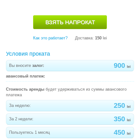
-
КОЛЯСКА QUATRO RIO СЕРАЯ
-
КОЛЯСКА CARELLO PILOT КОЛЯСКА ДЛЯ
ПУТЕШЕСТВИЯ
-
КОЛЯСКА JOIE NITRO.
Как это работает?
Доставка:
150
lei
-
КОЛЯСКА CHICCO LONDON
Условия проката
-
КОЛЯСКА GLAMVERS MINI
900
Вы вносите
залог:
lei
КОКОН ДЛЯ НОВОРОЖДЕНОГО COCONOBABY
авансовый платеж:
КРОВАТЬ-МАНЕЖИ , КРОВАТКИ,МАТРАСЫ
Стоимость аренды
будет удерживаться из суммы авансового
КРОВАТКИ
платежа
250
МОЛОКООТСОСЫ
За неделю:
lei
НЕБУЛАЙЗЕРЫ , КВАРЦЕВЫЕ ЛАМПЫ
350
За 2 недели:
lei
ПРЫГУНКИ
450
Пользуетесь 1 месяц
lei