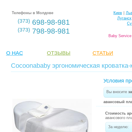
Телефоны в Молдове
Киев
|
Ль
Луганск
(373)
698-98-981
Су
(373)
798-98-981
Baby Servic
О НАС
ОТЗЫВЫ
CТАТЬИ
Cocoonababy эргономическая кроватка-
Условия пр
Вы вносите
за
авансовый пла
Стоимость а
авансового пл
За неделю: