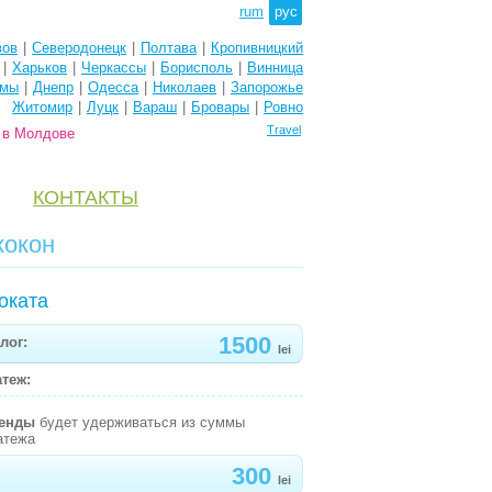
rum
рус
вов
|
Северодонецк
|
Полтава
|
Кропивницкий
|
Харьков
|
Черкассы
|
Борисполь
|
Винница
мы
|
Днепр
|
Одесса
|
Николаев
|
Запорожье
Житомир
|
Луцк
|
Вараш
|
Бровары
|
Ровно
Travel
e в Молдове
КОНТАКТЫ
кокон
оката
1500
лог:
lei
теж:
ренды
будет удерживаться из суммы
атежа
300
lei