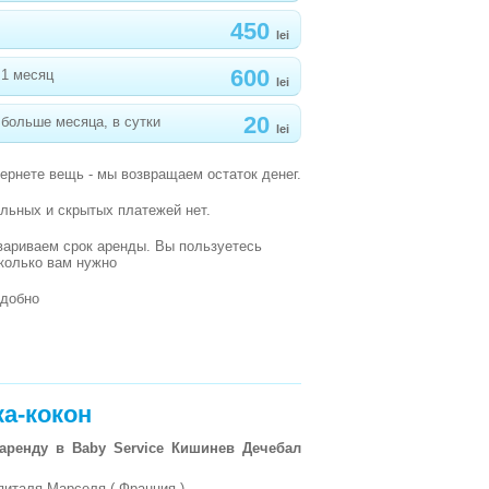
450
lei
600
 1 месяц
lei
20
больше месяца, в сутки
lei
вернете вещь - мы возвращаем остаток денег.
льных и скрытых платежей нет.
вариваем срок аренды. Вы пользуетесь
сколько вам нужно
удобно
а-кокон
 аренду в Baby Service Кишинев Дечебал
питаля Марселя ( Франция ).