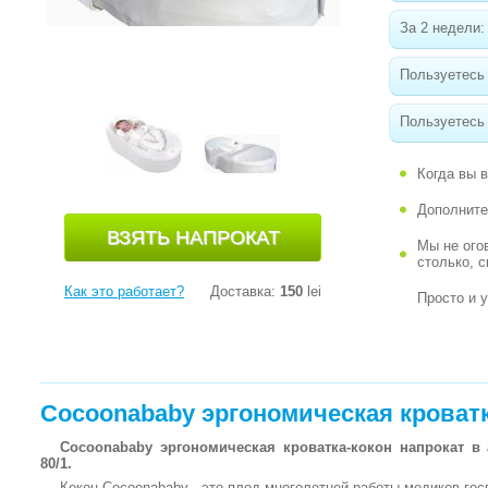
За 2 недели:
Пользуетесь
Пользуетесь 
Когда вы 
Дополните
Мы не ого
столько, 
Как это работает?
Доставка:
150
lei
Просто и 
Cocoonababy эргономическая кроватк
Cocoonababy эргономическая кроватка-кокон напрокат в
80/1.
Кокон Cocoonababy - это плод многолетней работы медиков гос