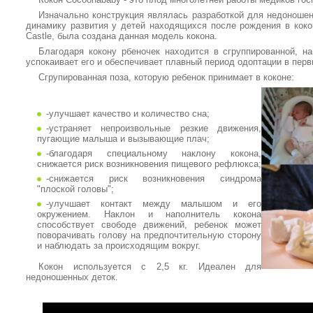
Изначально конструкция являлась разработкой для недоноше
динамику развития у детей находящихся после рождения в коко
Castle, была создана данная модель кокона.
Благодаря кокону рбеночек находится в сгруппированной, н
успокаивает его и обеспечивает плавный период одоптации в пер
Сгрупированная поза, которую ребенок принимает в коконе:
-улучшает качество и количество сна;
-устраняет непроизвольные резкие движения,
пугающие малыша и вызывающие плач;
-благодаря специальному наклону кокона,
снижается риск возникновения пищевого рефлюкса;
-снижается риск возникновения синдрома
"плоской головы";
-улучшает контакт между малышом и его
окружением. Наклон и наполнитель кокона
способствует свободе движений, ребенок может
поворачивать голову на предпочтительную сторону
и наблюдать за происходящим вокруг.
Кокон используется с 2,5 кг. Идеален для
недоношенных деток.