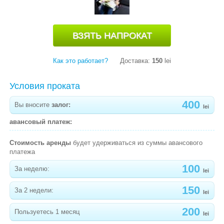
-
АВТОКРЕСЛО 4BABY SKY-FIX (9-36КГ) С
СИСТЕМОЙ IZOFIX
-
АВТОКРЕСЛО MONI MOTION С СИСТЕМОЙ
ISOFIX ( 0-36 КГ )
Как это работает?
Доставка:
150
lei
-
АВТОКРЕСЛО CHIPOLINO CAMPO ГР. 0/1/2/3 (3-
36 КГ) С СИСТЕМОЙ IZOFIX
Условия проката
-
АВТОКРЕСЛО BABYHIT FIX ONE ( 9-36 КГ) С
400
Вы вносите
залог:
lei
СИСТЕМОЙ IZOFIX
авансовый платеж:
-
АВТОКРЕСЛО CHIPOIINO MONDO ГР.0+/1/2 (0-
25 КГ) С СИСТЕМОЙ ISOFIX
Стоимость аренды
будет удерживаться из суммы авансового
платежа
-
АВТОКРЕСЛО BERTONI BUMPER (9-18КГ)
100
За неделю:
lei
-
АВТОКРЕСЛО CHIPOLINO VIAGGIO (0-18 КГ)
СЕРОЕ
150
За 2 недели:
lei
-
АВТОКРЕСЛО CHIPOLINO VIAGGIO (0-18 КГ)
200
Пользуетесь 1 месяц
lei
-
АВТОКРЕСЛО CHIPOLINO TRAX (ГРАФИТ) 0+1/2