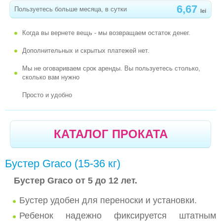
6,67
Пользуетесь больше месяца, в сутки
(0-25 КГ)
lei
-
АВТОКРЕСЛО RECARO PRORIDE ( 9-25 КГ )
Когда вы вернете вещь - мы возвращаем остаток денег.
-
АВТОКРЕСЛО CHIPOLINO DOMINO 1+2+3
Дополнительных и скрытых платежей нет.
-
АВТОКРЕСЛО CHIPOLINO MAXTRO (0-25 КГ)
Мы не оговариваем срок аренды. Вы пользуетесь столько,
сколько вам нужно
-
АВТОКРЕСЛО BREVI GP SPORT (0-18 КГ)
Просто и удобно
-
АВТОКРЕСЛО GEOBY КРАСНОЕ (0-18 КГ)
-
АВТОКРЕСЛО GRACO JUNIOR (15-36 КГ)
-
БУСТЕР CHIPOLINO (15-36 КГ)
КАТАЛОГ ПРОКАТА
БИЗИБОРДЫ
Бустер Graco (15-36 кг)
ВЕСЫ ДЕТСКИЕ
Бустер Graco от 5 до 12 лет.
ЖЕЛЕЗНОДОРОЖНЫЙ МАНЕЖ
Бустер удобен для переноски и установки.
КАЧЕЛЬКИ, ШЕЗЛОНГИ, УКАЧИВАЮЩИЕ
Ребенок надежно фиксируется штатным