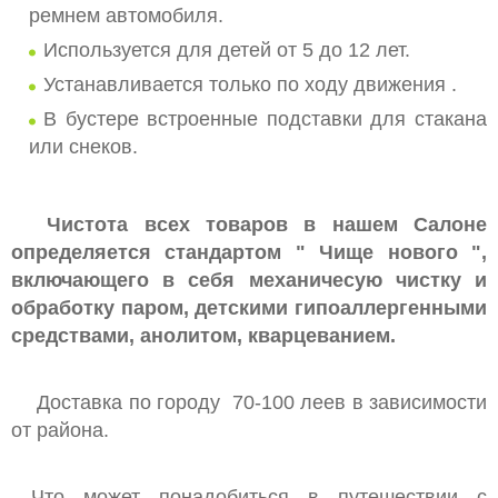
ЦЕНТРЫ
ремнем автомобиля.
КОЛЯСКИ
Используется для детей от 5 до 12 лет.
Устанавливается только по ходу движения .
КОКОН ДЛЯ НОВОРОЖДЕНОГО COCONOBABY
В бустере встроенные подставки для стакана
КРОВАТЬ-МАНЕЖИ , КРОВАТКИ,МАТРАСЫ
или снеков.
КРОВАТКИ
МОЛОКООТСОСЫ
Чистота всех товаров в нашем Салоне
определяется стандартом " Чище нового ",
НЕБУЛАЙЗЕРЫ , КВАРЦЕВЫЕ ЛАМПЫ
включающего в себя механичесую чистку и
ПРЫГУНКИ
обработку паром, детскими гипоаллергенными
средствами, анолитом, кварцеванием
.
РАДИОНЯНИ, ВИДЕОНЯНИ
РАЗВИВАЮЩИЕ ИГРУШКИ
Доставка по городу 70-100 леев в зависимости
,КОВРИКИ,ТРЕНАЖЕРЫ
от района.
СТЕРИЛИЗАТОР
СТУЛЬЧИКИ ДЛЯ КОРМЛЕНИЯ
Что может понадобиться в путешествии с