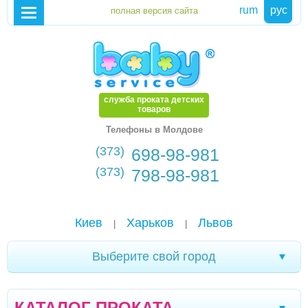
rum
рус
служба проката детских
товаров
Телефоны в Молдове
(373)
698-98-981
(373)
798-98-981
Киев
Харьков
Львов
|
|
Выберите свой город
Трускавец
Севастополь
Черновцы
|
|
|
КАТАЛОГ ПРОКАТА
Кривой Рог
Ялта
Мелитополь
|
|
|