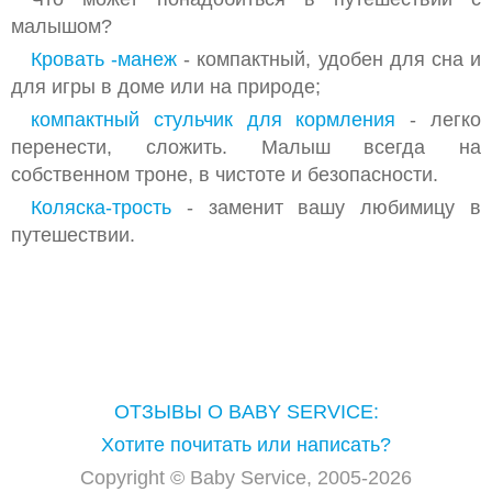
малышом?
ХОДУНКИ, БЕГУНКИ, ТОЛКАТЕЛИ
Кровать -манеж
- компактный, удобен для сна и
ЧЕМОДАН TRUNKI
для игры в доме или на природе;
компактный стульчик для кормления
ЭРГОРЮКЗАКИ,КЕНГУРУ,ПЕРЕНОСКА ДЛЯ
- легко
перенести, сложить. Малыш всегда на
ДЕТЕЙ,РЮКЗАК
собственном троне, в чистоте и безопасности.
КАРНАВАЛЬНЫЕ КОСТЮМЫ,МАСКИ И
Коляска-трость
- заменит вашу любимицу в
АКСЕССУАРЫ
путешествии.
ОТЗЫВЫ О BABY SERVICE:
Хотите почитать или написать?
Copyright © Baby Service, 2005-2026